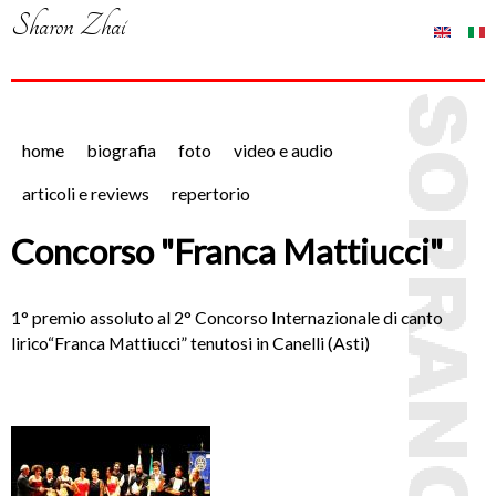
Salta
Sharon Zhai
al
E
It
n
al
contenuto
gl
ia
principale
is
n
home
biografia
foto
video e audio
h
o
articoli e reviews
repertorio
Concorso "Franca Mattiucci"
1° premio assoluto al 2° Concorso Internazionale di canto
lirico“Franca Mattiucci” tenutosi in Canelli (Asti)