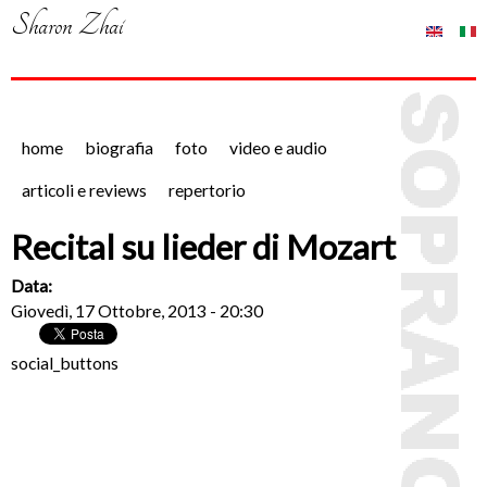
Salta
Sharon Zhai
al
E
It
n
al
contenuto
gl
ia
principale
is
n
home
biografia
foto
video e audio
h
o
articoli e reviews
repertorio
Recital su lieder di Mozart
Data:
Giovedì, 17 Ottobre, 2013 - 20:30
social_buttons